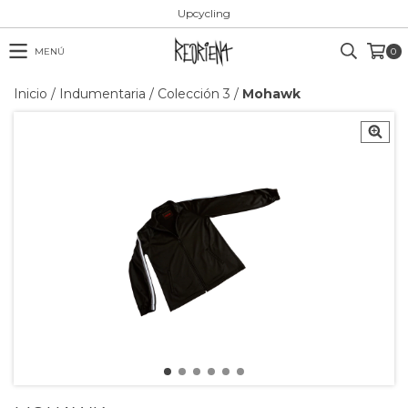
Upcycling
MENÚ
0
Inicio
/
Indumentaria
/
Colección 3
/
Mohawk