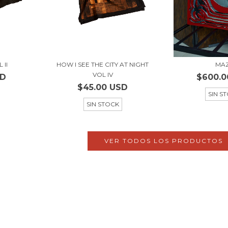
 II
HOW I SEE THE CITY AT NIGHT
MA
VOL IV
SD
$600.0
$45.00 USD
SIN S
SIN STOCK
VER TODOS LOS PRODUCTOS