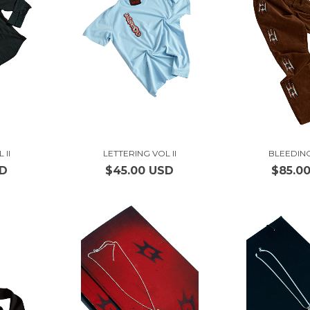
 II
LETTERING VOL II
BLEEDIN
SD
$45.00 USD
$85.0