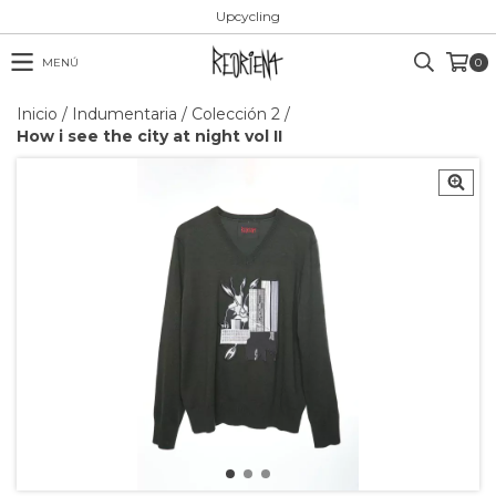
Upcycling
MENÚ
0
Inicio
/
Indumentaria
/
Colección 2
/
How i see the city at night vol II