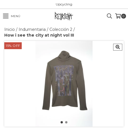
Upcycling
MENÚ
0
Inicio
/
Indumentaria
/
Colección 2
/
How i see the city at night vol III
15
%
OFF