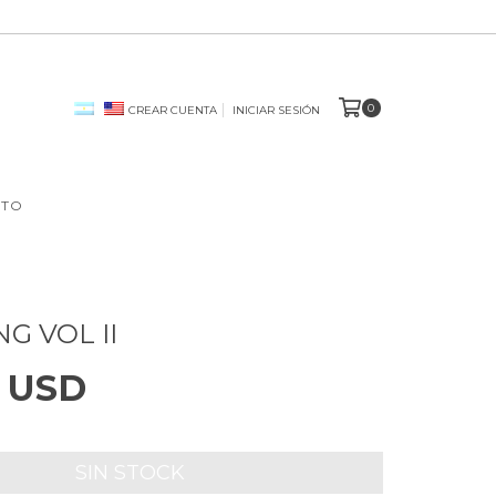
0
CREAR CUENTA
INICIAR SESIÓN
STO
G VOL II
0 USD