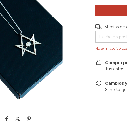
Entregas para e
Medios de 
No sé mi código pos
Compra p
Tus datos 
Cambios y
Si no te gu