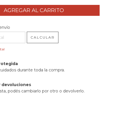
l CP:
CAMBIAR CP
envío
CALCULAR
tal
rotegida
cuidados durante toda la compra.
 devoluciones
sta, podés cambiarlo por otro o devolverlo.