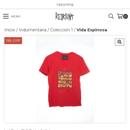
Upcycling
MENÚ
0
Inicio
/
Indumentaria
/
Colección 1
/
Vida Espinosa
15
%
OFF